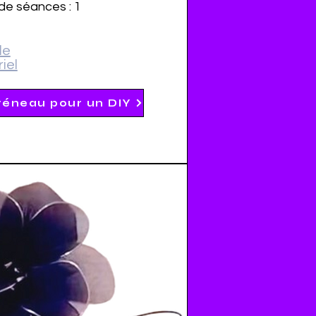
e séances : 1
le
iel
réneau pour un DIY