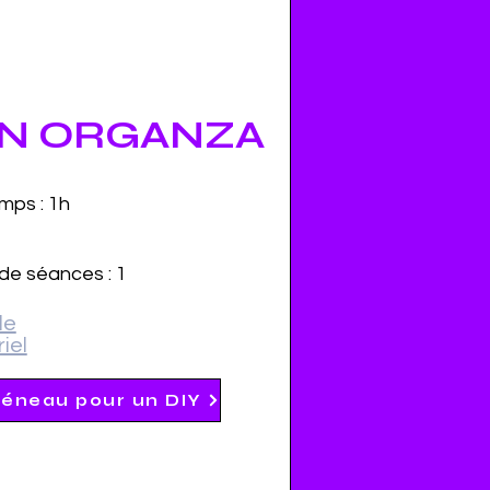
EN ORGANZA
mps : 1h
e séances : 1
le
iel
réneau pour un DIY