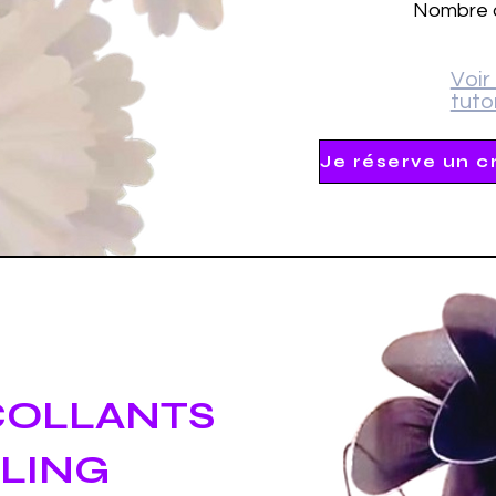
Nombre d
Voir 
tutor
Je réserve un c
COLLANTS
LING