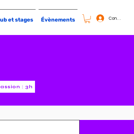
Connexion
ub et stages
Évènements
assion : 3h