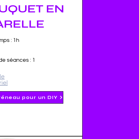
OUQUET EN
ARELLE
mps : 1h
e séances : 1
le
iel
réneau pour un DIY