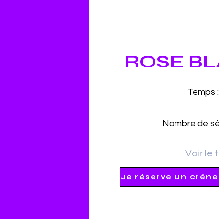
ROSE B
Temps :
Nombre de sé
Voir le 
Je réserve un créne