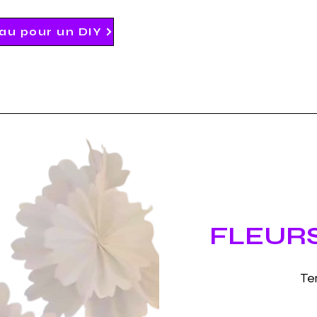
au pour un DIY
FLEURS
Te