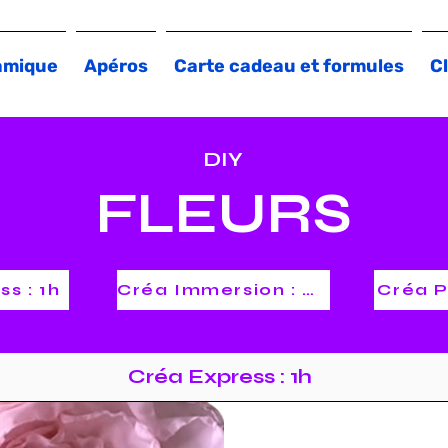
amique
Apéros
Carte cadeau et formules
Cl
DIY
FLEURS
s : 1h
Créa Immersion : 2h
Créa P
Créa Express : 1h