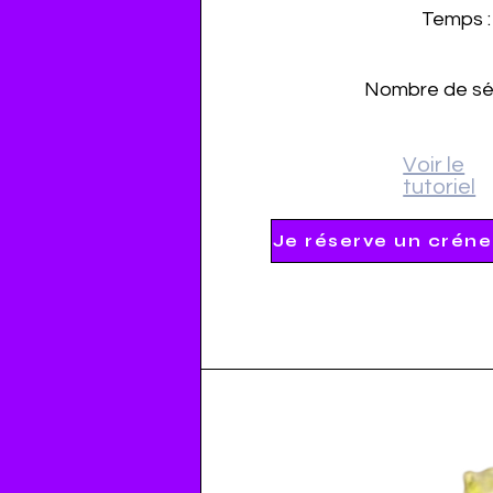
Temps :
Nombre de sé
Voir le
tutoriel
Je réserve un créne