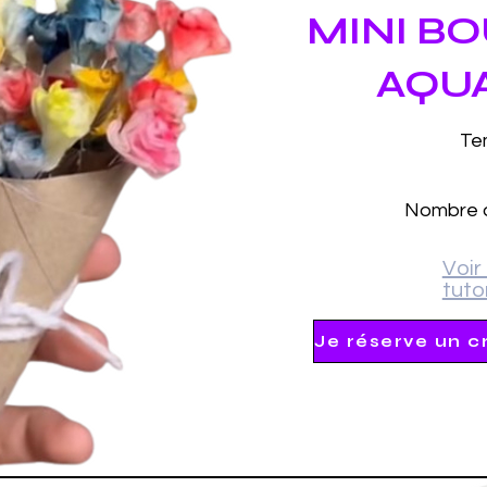
MINI B
AQU
Te
Nombre d
Voir 
tutor
Je réserve un c