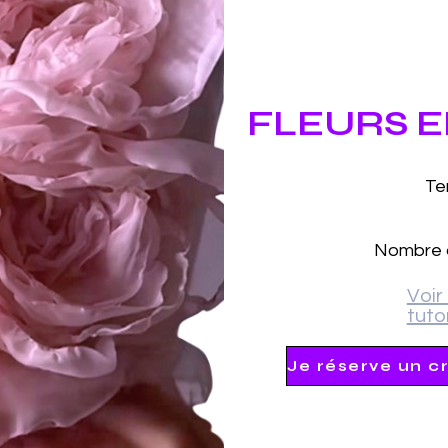
FLEURS 
Te
Nombre d
Voir 
tutor
Je réserve un c