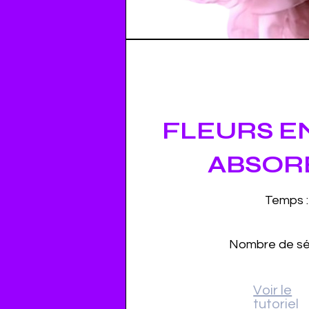
FLEURS E
ABSOR
Temps :
Nombre de sé
Voir le
tutoriel