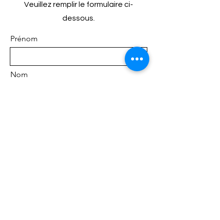
Veuillez remplir le formulaire ci-
dessous.
Prénom
Nom
E-mail
Type d'évènement
Précisions (lieu, nombre de
participants, repas, gateau
d'anniversaire...)