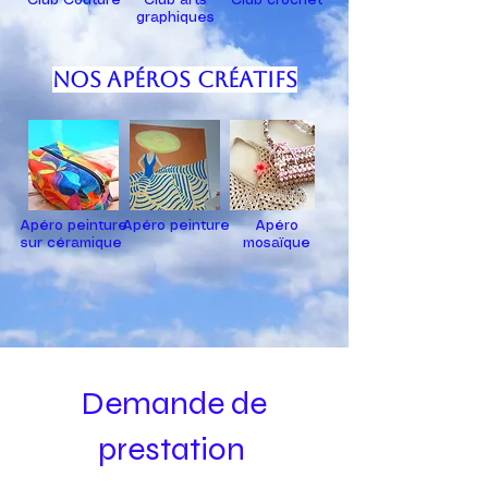
Club Couture
Club arts
Club crochet
graphiques
Nos apéros créatifs
Apéro peinture
Apéro peinture
Apéro
sur céramique
mosaïque
Demande de
prestation