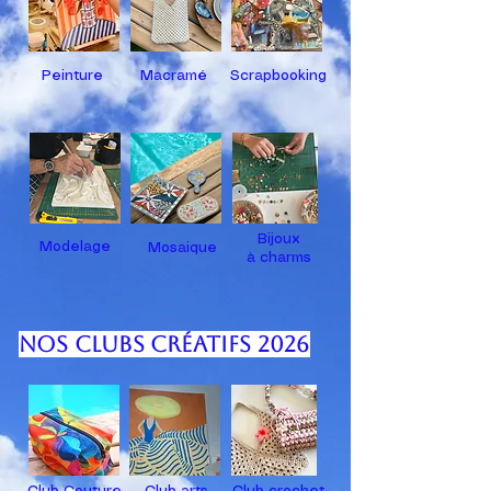
Peinture
Macramé
Scrapbooking
Bijoux
Modelage
Mosaique
à
charms
Nos clubs créatifs 2026