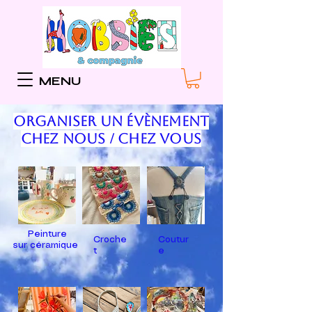
MENU
organiser un éVÈNEMENT
chez nous / chez vous
Peinture
Croche
Coutur
sur céramique
t
e