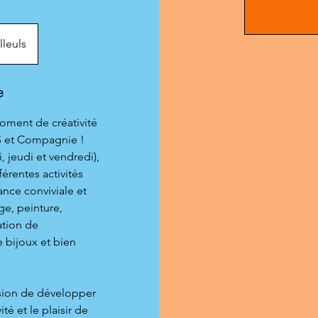
lleuls
e
moment de créativité
S et Compagnie !
 jeudi et vendredi),
érentes activités
nce conviviale et
ge, peinture,
ation de
e bijoux et bien
sion de développer
té et le plaisir de