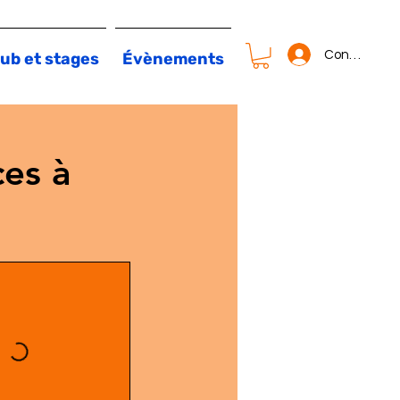
Connexion
ub et stages
Évènements
es à