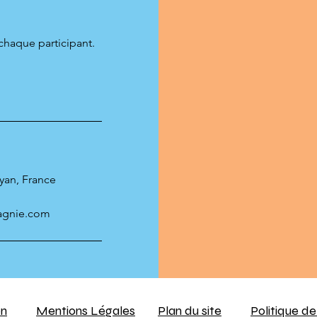
chaque participant.
oyan, France
agnie.com
on
Mentions Légales
Plan du site
Politique de