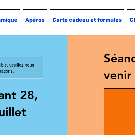
amique
Apéros
Carte cadeau et formules
Cl
Séanc
ible, veuillez nous
mations.
venir
ant 28,
uillet