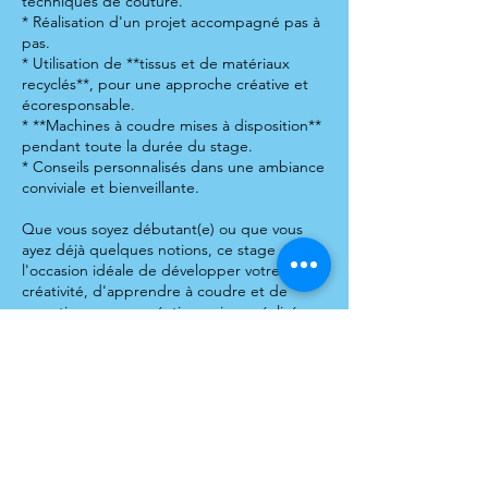
techniques de couture.
* Réalisation d'un projet accompagné pas à
pas.
* Utilisation de **tissus et de matériaux
recyclés**, pour une approche créative et
écoresponsable.
* **Machines à coudre mises à disposition**
pendant toute la durée du stage.
* Conseils personnalisés dans une ambiance
conviviale et bienveillante.
Que vous soyez débutant(e) ou que vous
ayez déjà quelques notions, ce stage est
l'occasion idéale de développer votre
créativité, d'apprendre à coudre et de
repartir avec une création unique réalisée
de vos propres mains !
Tout one matériel est fourni et une boisson
est offerte à chaque participant(e)s.