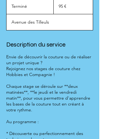
95
euros
Terminé
T
95 €
e
r
Avenue des Tilleuls
m
i
n
é
Description du service
Envie de découvrir la couture ou de réaliser
un projet unique ?
Rejoignez nos stages de couture chez
Hobbies et Compagnie !
Chaque stage se déroule sur **deux
matinées**, **le jeudi et le vendredi
matin**, pour vous permettre d'apprendre
les bases de la couture tout en créant à
votre rythme.
Au programme :
* Découverte ou perfectionnement des