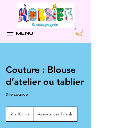
MENU
Couture : Blouse
d’atelier ou tablier
31e séance
2 h 30 min
2
Avenue des Tilleuls
h
3