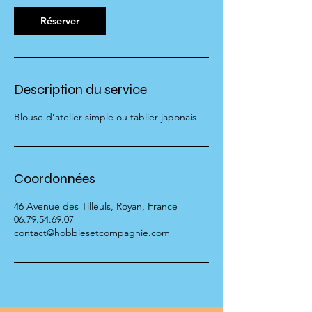
0
m
Réserver
i
n
Description du service
Blouse d’atelier simple ou tablier japonais
Coordonnées
46 Avenue des Tilleuls, Royan, France
06.79.54.69.07
contact@hobbiesetcompagnie.com