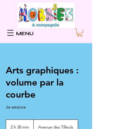
MENU
Arts graphiques :
volume par la
courbe
3e séance
2 h 30 min
2
Avenue des Tilleuls