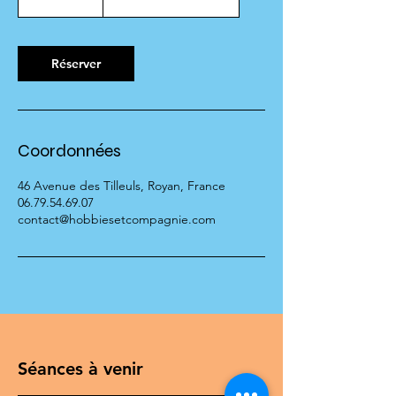
h
3
0
m
Réserver
i
n
Coordonnées
46 Avenue des Tilleuls, Royan, France
06.79.54.69.07
contact@hobbiesetcompagnie.com
Séances à venir