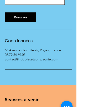
h
3
0
m
Réserver
i
n
Coordonnées
46 Avenue des Tilleuls, Royan, France
06.79.54.69.07
contact@hobbiesetcompagnie.com
Séances à venir