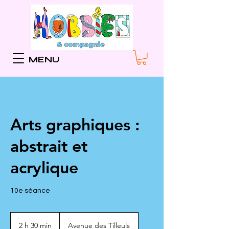
MENU
Arts graphiques :
abstrait et
acrylique
10e séance
2 h 30 min
2
Avenue des Tilleuls