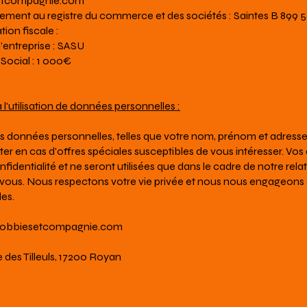
etcompagnie.com
ement au registre du commerce et des sociétés : Saintes B 899 
ion fiscale :
l’entreprise : SASU
Social : 1 000€
 l'utilisation de données personnelles :
 données personnelles, telles que votre nom, prénom et adresse 
er en cas d'offres spéciales susceptibles de vous intéresser. Vo
nfidentialité et ne seront utilisées que dans le cadre de notre rela
ous. Nous respectons votre vie privée et nous nous engageons 
s.​
obbiesetcompagnie.com
 des Tilleuls, 17200 Royan