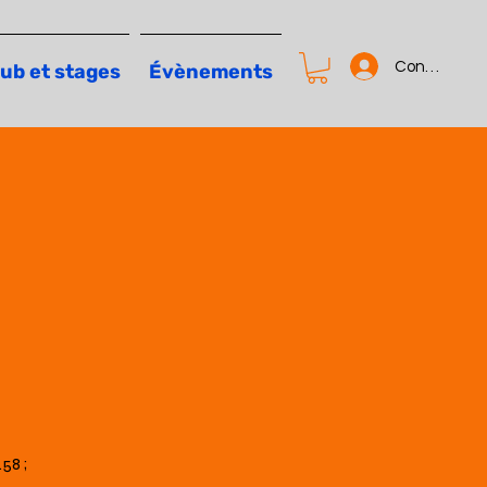
Connexion
ub et stages
Évènements
58 ;