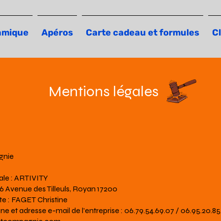
amique
Apéros
Carte cadeau et formules
Cl
Mentions légales
gnie
le : ARTIVITY
46 Avenue des Tilleuls, Royan 17200
te : FAGET Christine
 et adresse e-mail de l'entreprise : 06.79.54.69.07 / 06.95.20.85.