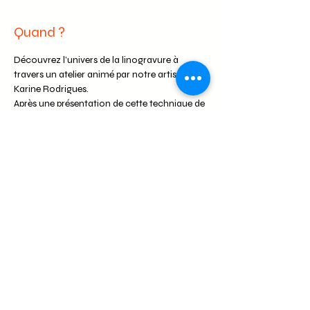
Quand ?
Découvrez l’univers de la linogravure à 
travers un atelier animé par notre artiste 
Karine Rodrigues.
Après une présentation de cette technique de 
gravure artisanale, vous serez 
accompagné(e) pas à pas dans la création 
de votre motif, sa gravure puis son 
impression.
À l’issue de l’atelier, vous repartirez avec 
votre œuvre originale, réalisée de vos propres 
mains.
Résa par mail sur son site "contact" ou par 
téléphone 06 14 69 06 95