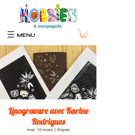
MENU
Linogravure avec Karine
Rodrigues
mar. 10 mars
  |  
Royan