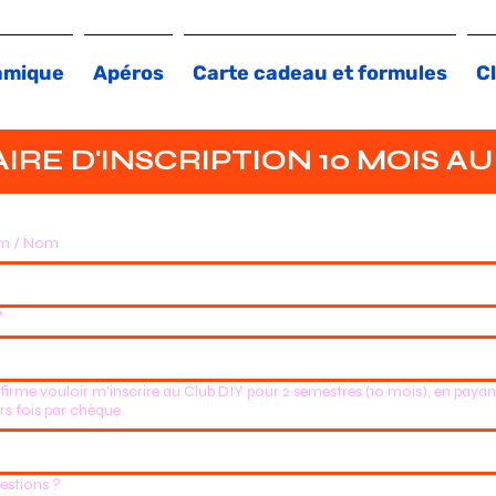
amique
Apéros
Carte cadeau et formules
Cl
RE D'INSCRIPTION 10 MOIS AU
m / Nom
*
firme vouloir m'inscrire au Club DIY pour 2 semestres (10 mois), en payan
urs fois par chèque
estions ?