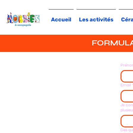
Accueil
Les activités
Cér
FORMULAI
Préno
Email
Je con
plusie
Des qu