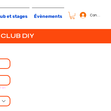
Connexion
ub et stages
Évènements
 CLUB DIY
t en