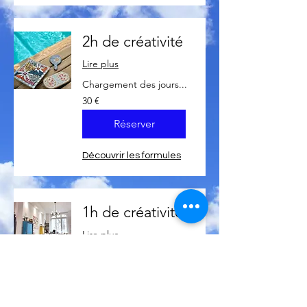
2h de créativité
Lire plus
Chargement des jours...
30
30 €
euros
Réserver
Découvrir les formules
1h de créativité
Lire plus
Chargement des jours...
15
15 €
euros
Réserver