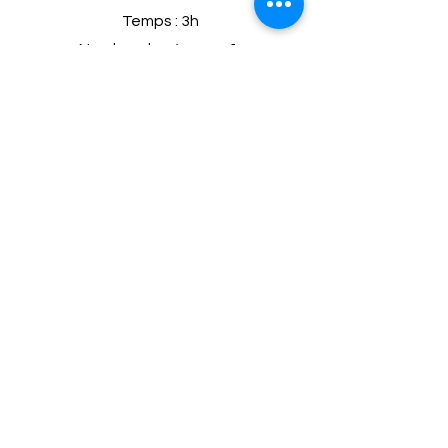
Temps : 3h
Nombre de séance : 1
Inspiré par Arpi Keledijan
Je réserve un créneau pour un DIY