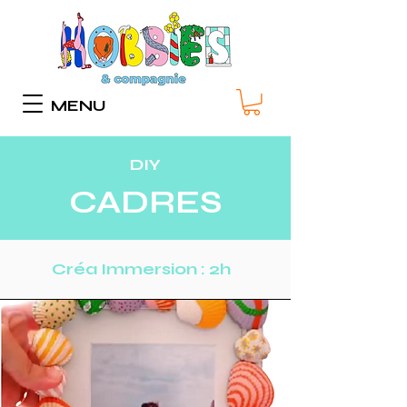
MENU
DIY
CADRES
Créa Immersion : 2h