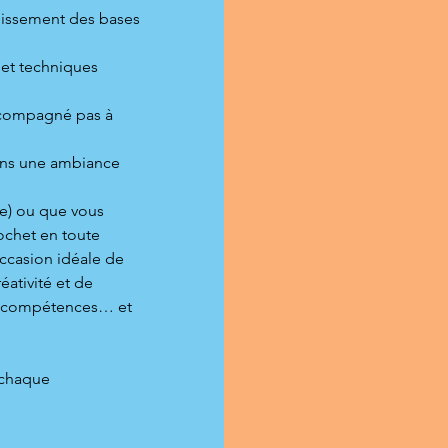
issement des bases
 et techniques
accompagné pas à
ans une ambiance
e) ou que vous
ochet en toute
occasion idéale de
ativité et de
es compétences… et
 chaque