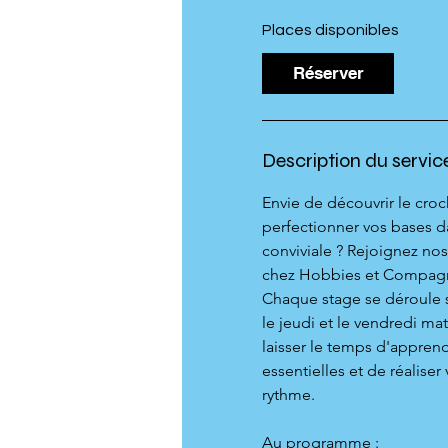
e
n
Places disponibles
c
Réserver
e
l
e
1
Description du servic
3
a
Envie de découvrir le cro
o
perfectionner vos bases 
û
conviviale ? Rejoignez no
t
chez Hobbies et Compagn
Chaque stage se déroule 
le jeudi et le vendredi mat
laisser le temps d'appren
essentielles et de réaliser 
rythme.
Au programme :