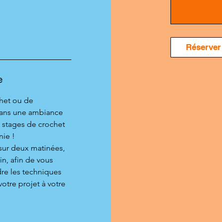
Réserver
e
chet ou de
dans une ambiance
s stages de crochet
ie !
sur deux matinées,
in, afin de vous
dre les techniques
votre projet à votre