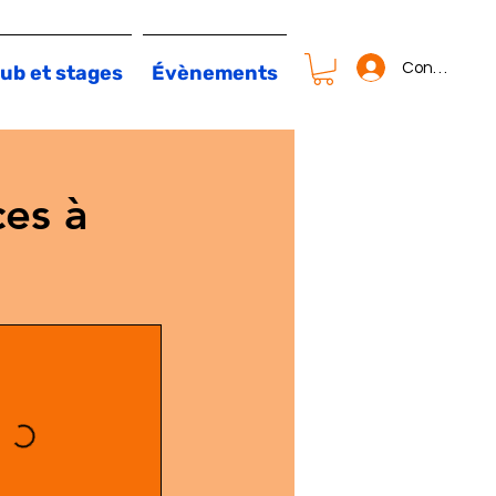
Connexion
ub et stages
Évènements
es à