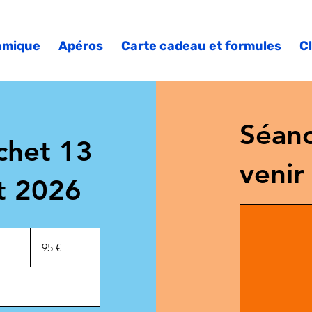
amique
Apéros
Carte cadeau et formules
Cl
Séanc
chet 13
venir
t 2026
95
euros
95 €
m
m