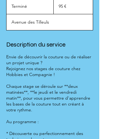
95
euros
Terminé
T
95 €
e
r
Avenue des Tilleuls
m
i
n
é
Description du service
Envie de découvrir la couture ou de réaliser
un projet unique ?
Rejoignez nos stages de couture chez
Hobbies et Compagnie !
Chaque stage se déroule sur **deux
matinées**, **le jeudi et le vendredi
matin**, pour vous permettre d'apprendre
les bases de la couture tout en créant à
votre rythme.
Au programme :
* Découverte ou perfectionnement des