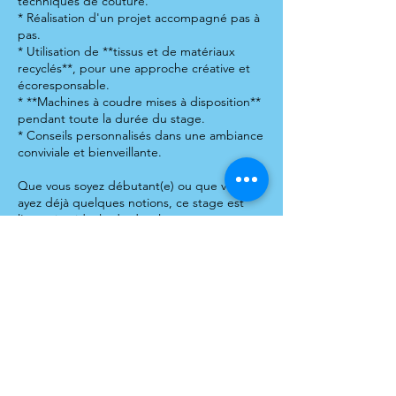
techniques de couture.
* Réalisation d'un projet accompagné pas à
pas.
* Utilisation de **tissus et de matériaux
recyclés**, pour une approche créative et
écoresponsable.
* **Machines à coudre mises à disposition**
pendant toute la durée du stage.
* Conseils personnalisés dans une ambiance
conviviale et bienveillante.
Que vous soyez débutant(e) ou que vous
ayez déjà quelques notions, ce stage est
l'occasion idéale de développer votre
créativité, d'apprendre à coudre et de
repartir avec une création unique réalisée
Coordonnées
46 Avenue des Tilleuls, Royan, France