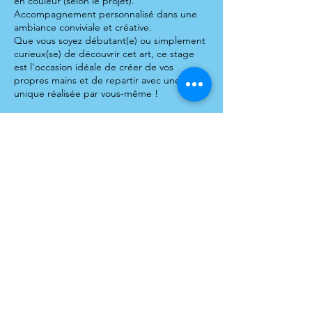
en couleur (selon le projet).
Accompagnement personnalisé dans une
ambiance conviviale et créative.
Que vous soyez débutant(e) ou simplement
curieux(se) de découvrir cet art, ce stage
est l'occasion idéale de créer de vos
propres mains et de repartir avec une pièce
unique réalisée par vous-même !
Tout le matériel est inclu et une boisson est
offerte à chaque participant(e)s.
Coordonnées
46 Avenue des Tilleuls, Royan, France
06.79.54.69.07
contact@hobbiesetcompagnie.com