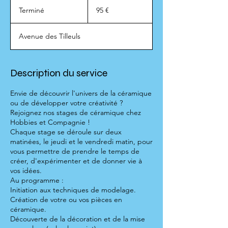
95
euros
Terminé
T
95 €
e
r
Avenue des Tilleuls
m
i
n
é
Description du service
Envie de découvrir l'univers de la céramique
ou de développer votre créativité ?
Rejoignez nos stages de céramique chez
Hobbies et Compagnie !
Chaque stage se déroule sur deux
matinées, le jeudi et le vendredi matin, pour
vous permettre de prendre le temps de
créer, d'expérimenter et de donner vie à
vos idées.
Au programme :
Initiation aux techniques de modelage.
Création de votre ou vos pièces en
céramique.
Découverte de la décoration et de la mise