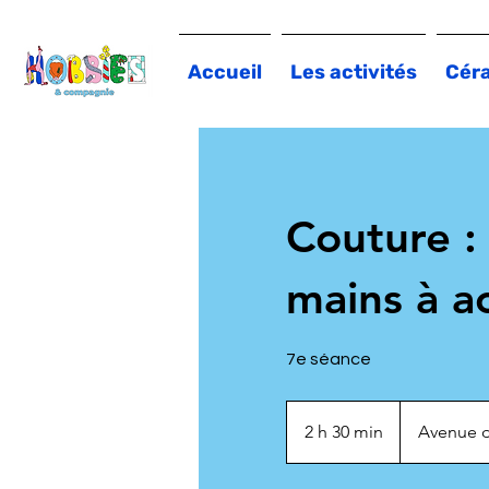
Accueil
Les activités
Cér
Couture : 
mains à a
7e séance
2 h 30 min
2
Avenue d
h
3