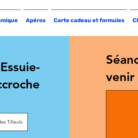
amique
Apéros
Carte cadeau et formules
Cl
Séanc
Essuie-
venir
ccroche
es Tilleuls