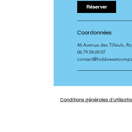
0
Réserver
m
i
n
Coordonnées
46 Avenue des Tilleuls, R
06.79.54.69.07
contact@hobbiesetcomp
Conditions générales d'utilisati