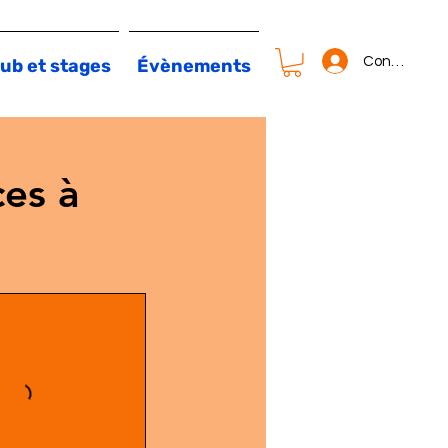
Connexion
ub et stages
Évènements
es à