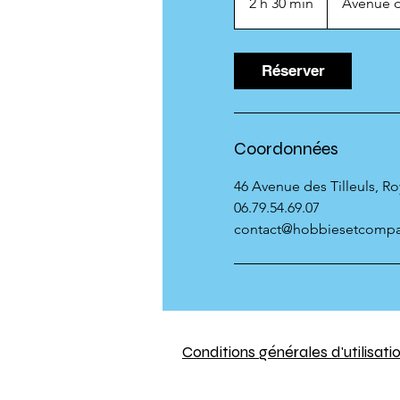
2 h 30 min
2
Avenue d
h
3
0
Réserver
m
i
n
Coordonnées
46 Avenue des Tilleuls, R
06.79.54.69.07
contact@hobbiesetcomp
Conditions générales d'utilisati