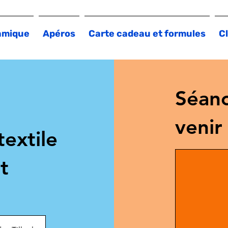
amique
Apéros
Carte cadeau et formules
Cl
Séanc
venir
textile
t