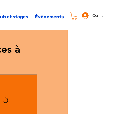
Connexion
ub et stages
Évènements
es à