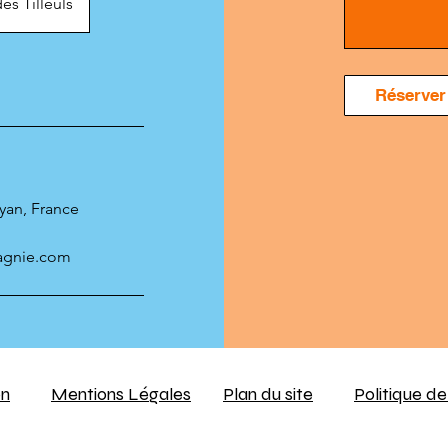
es Tilleuls
Réserver
oyan, France
agnie.com
on
Mentions Légales
Plan du site
Politique de