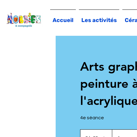
Accueil
Les activités
Cér
Arts grap
peinture 
l'acryliqu
4e séance