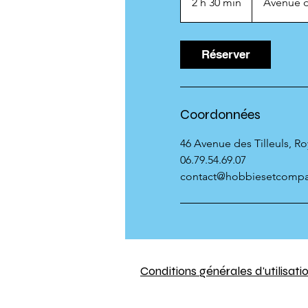
2 h 30 min
2
Avenue d
h
3
0
Réserver
m
i
n
Coordonnées
46 Avenue des Tilleuls, R
06.79.54.69.07
contact@hobbiesetcomp
Conditions générales d'utilisati