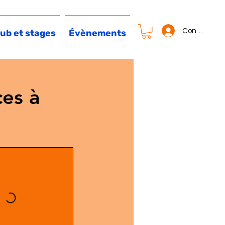
Connexion
ub et stages
Évènements
es à