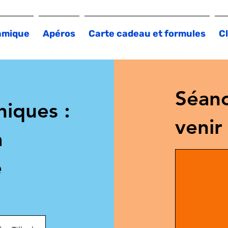
amique
Apéros
Carte cadeau et formules
Cl
Séanc
hiques :
venir
à
e