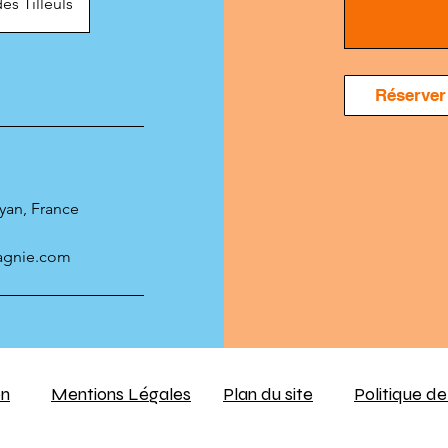
es Tilleuls
Réserver
oyan, France
agnie.com
on
Mentions Légales
Plan du site
Politique de